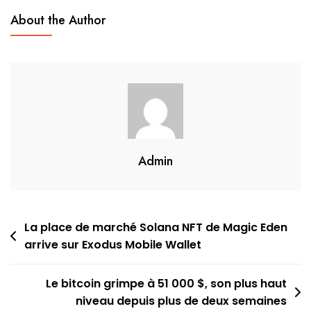
Une
About the Author
Adoption
Croissante,
27
%
De
L’offre
De
Bitcoins
Admin
Est
Détenue
Par
Navigation
La place de marché Solana NFT de Magic Eden
10
arrive sur Exodus Mobile Wallet
de
000
Portefeuilles
l’article
Le bitcoin grimpe à 51 000 $, son plus haut
Baleines
niveau depuis plus de deux semaines