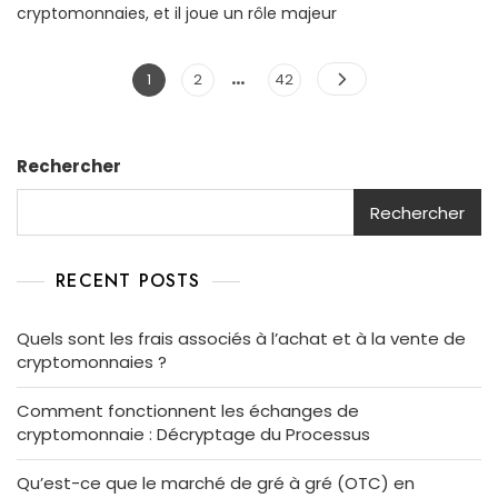
cryptomonnaies, et il joue un rôle majeur
…
Pagination
Page
Page
Page
1
2
42
des
publications
Rechercher
Rechercher
RECENT POSTS
Quels sont les frais associés à l’achat et à la vente de
cryptomonnaies ?
Comment fonctionnent les échanges de
cryptomonnaie : Décryptage du Processus
Qu’est-ce que le marché de gré à gré (OTC) en