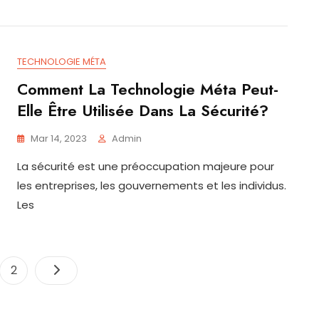
TECHNOLOGIE MÉTA
Comment La Technologie Méta Peut-
Elle Être Utilisée Dans La Sécurité?
Mar 14, 2023
Admin
La sécurité est une préoccupation majeure pour
les entreprises, les gouvernements et les individus.
Les
Pagination
e
Page
2
des
publications