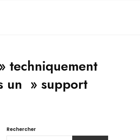
t » techniquement
rs un » support
Rechercher