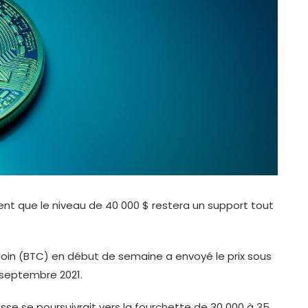
èrent que le niveau de 40 000 $ restera un support tout
oin (BTC) en début de semaine a envoyé le prix sous
s septembre 2021.
se se poursuivrait vers la fourchette de 30 000 à 35