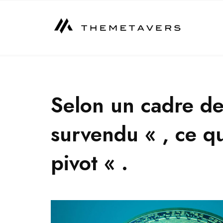
Skip
to
content
Selon un cadre de 
survendu « , ce q
pivot « .