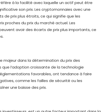
fère à la facilité avec laquelle un actif peut être
nificative son prix. Les cryptomonnaies avec une
 de prix plus étroits, ce qui signifie que les
ix proches du prix du marché actuel. Les
peuvent avoir des écarts de prix plus importants, ce
s.
le majeur dans la détermination du prix des
s que l’adoption croissante de la technologie
 réglementations favorables, ont tendance à faire
égatives, comme les failles de sécurité ou les
îner une baisse des prix.
 investisseurs, est un autre facteur important dans la